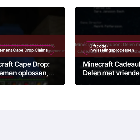
Giftcode-
ement Cape Drop Claims
inwisselingsprocessen
raft Cape Drop:
Minecraft Cadeau
emen oplossen,
Delen met vriende
voorkomende
Cadeauproces,
lemen,
Overdrachtsbeper
rsteuningsbronne
en