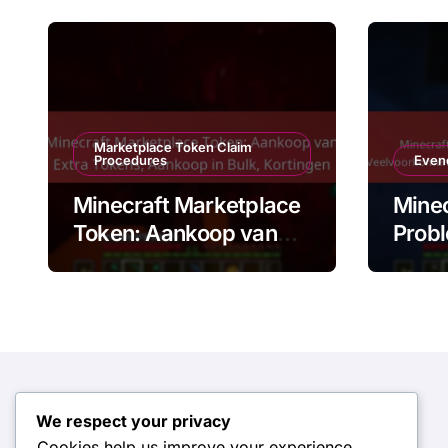
Marketplace Token Claim
Procedures
Even
Minecraft Marketplace
Minec
Token: Aankoop van
Probl
Extra Tokens, Aankoop
Veel
in Bulk, Kortingen
prob
Onde
n
We respect your privacy
Zoeken
Cookies help us improve your experience,