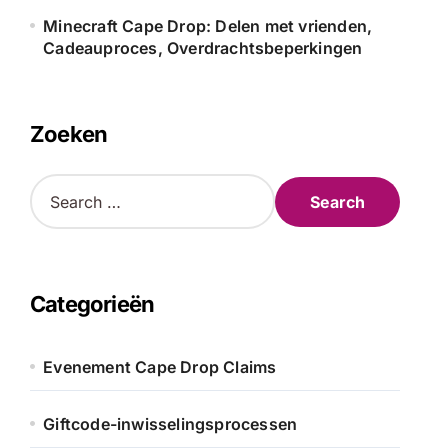
Minecraft Cape Drop: Delen met vrienden,
Cadeauproces, Overdrachtsbeperkingen
Zoeken
S
e
a
r
c
h
Categorieën
f
o
r
Evenement Cape Drop Claims
:
Giftcode-inwisselingsprocessen