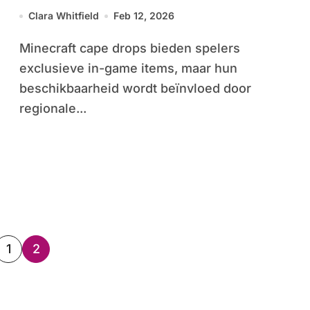
Geschiktheidseisen
Clara Whitfield
Feb 12, 2026
Minecraft cape drops bieden spelers
exclusieve in-game items, maar hun
beschikbaarheid wordt beïnvloed door
regionale...
sts
1
2
ination