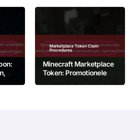
Marketplace Token Claim
Procedures
bon:
Minecraft Marketplace
n,
Token: Promotionele
Evenementen, Tijdelijke
king
Aanbiedingen, Speciale
Items