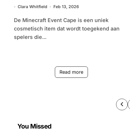
Geschiktheidseisen, Deelname
Clara Whitfield
Feb 13, 2026
aan het evenement
De Minecraft Event Cape is een uniek
cosmetisch item dat wordt toegekend aan
spelers die...
Read more
Po
pag
You Missed