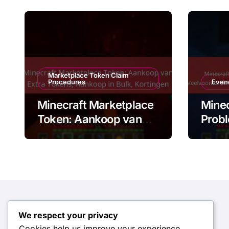
Marketplace Token Claim
Procedures
Even
Minecraft Marketplace
Minec
Token: Aankoop van
Probl
Extra Tokens, Aankoop
Veel
in Bulk, Kortingen
prob
Onde
n
We respect your privacy
Zoeken
Cookies help us improve your experience,