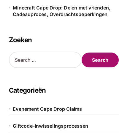
Minecraft Cape Drop: Delen met vrienden,
Cadeauproces, Overdrachtsbeperkingen
Zoeken
S
e
a
r
c
h
Categorieën
f
o
r
Evenement Cape Drop Claims
:
Giftcode-inwisselingsprocessen