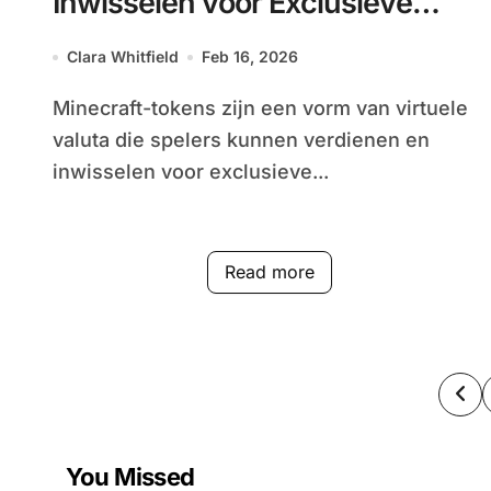
Inwisselen voor Exclusieve
Items, Evenementbeloningen,
Clara Whitfield
Feb 16, 2026
Speciale Promoties
Minecraft-tokens zijn een vorm van virtuele
valuta die spelers kunnen verdienen en
inwisselen voor exclusieve...
Read more
Po
pag
You Missed