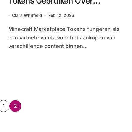
Tokens Gebruiken Over
Platforms, Cross-Play
Clara Whitfield
Feb 12, 2026
Compatibiliteit, Beperkingen
Minecraft Marketplace Tokens fungeren als
een virtuele valuta voor het aankopen van
verschillende content binnen...
sts
1
2
ination