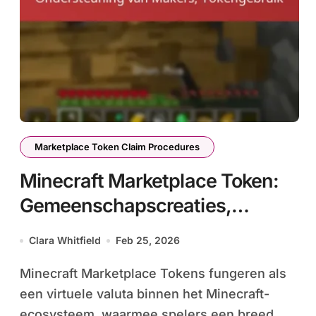
Marketplace Token Claim Procedures
Minecraft Marketplace Token:
Gemeenschapscreaties,
Ondersteuning van Makers,
Clara Whitfield
Feb 25, 2026
Tokengebruik
Minecraft Marketplace Tokens fungeren als
een virtuele valuta binnen het Minecraft-
ecosysteem, waarmee spelers een breed...