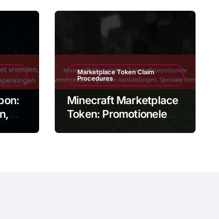
Marketplace Token Claim
Procedures
bon:
Minecraft Marketplace
n,
Token: Promotionele
Evenementen, Tijdelijke
king
Aanbiedingen, Speciale
Items