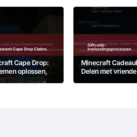
Giftcode-
ement Cape Drop Claims
inwisselingsprocessen
raft Cape Drop:
Minecraft Cadeau
emen oplossen,
Delen met vriende
voorkomende
Cadeauproces,
lemen,
Overdrachtsbeper
rsteuningsbronne
en