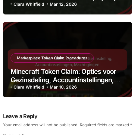
Aanbiedingen, Speciale Items
Clara Whitfield
Mar 12, 2026
Marketplace Token Claim Procedures
Minecraft Token Claim: Opties voor
Gezinsdeling, Accountinstellingen,
Machtigingen
Clara Whitfield
Mar 10, 2026
Leave a Reply
Your email address will not be published.
Required fields are marked
*