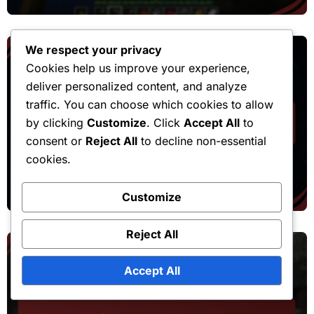
problemen, Ondersteuningsbronnen
We respect your privacy
Cookies help us improve your experience,
deliver personalized content, and analyze
traffic. You can choose which cookies to allow
by clicking
Customize
. Click
Accept All
to
Giftcode-inwisselingsprocessen
consent or
Reject All
to decline non-essential
cookies.
Minecraft Cadeaubon: Delen met
vrienden, Cadeauproces,
Customize
Overdrachtsbeperkingen
Reject All
Accept All