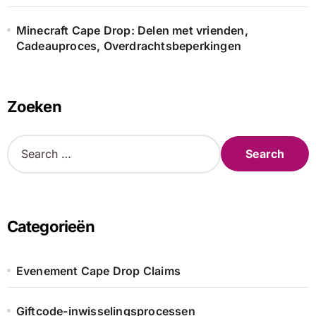
Minecraft Cape Drop: Delen met vrienden,
Cadeauproces, Overdrachtsbeperkingen
Zoeken
S
e
a
r
c
h
Categorieën
f
o
r
Evenement Cape Drop Claims
:
Giftcode-inwisselingsprocessen